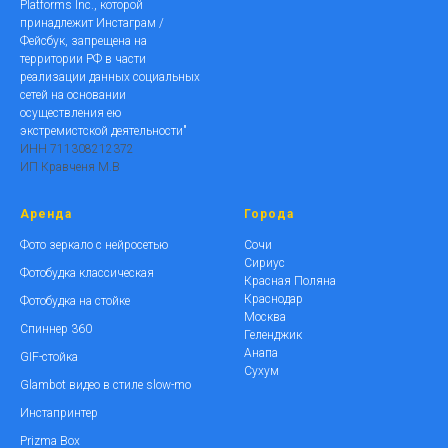
Platforms Inc., которой
принадлежит Инстаграм /
Фейсбук, запрещена на
территории РФ в части
реализации данных социальных
сетей на основании
осуществления ею
экстремистской деятельности"
ИНН 711308212372
ИП Кравченя М.В
Аренда
Города
Фото зеркало с нейросетью
Сочи
Сириус
Фотобудка классическая
Красная Поляна
Краснодар
Фотобудка на стойке
Москва
Спиннер 360
Геленджик
Анапа
GIF-стойка
Сухум
Glambot видео в стиле slow-mo
Инстапринтер
Prizma Box